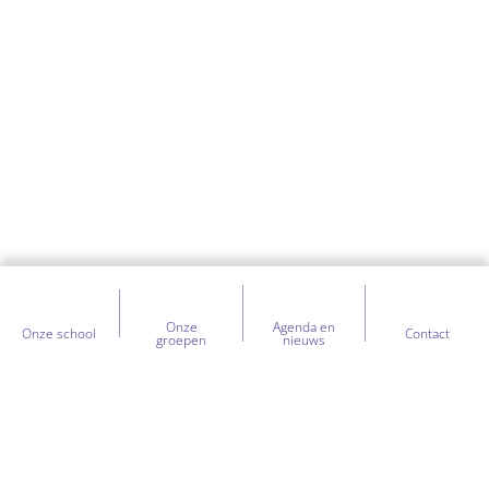
Onze
Agenda en
Onze school
Contact
groepen
nieuws
Heb je vragen over onze school?