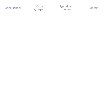
Onze
Agenda en
Onze school
Contact
groepen
nieuws
Heb je vragen over onze school?
+31 (0) 597 - 208 008
kcfutura@sooog.nl
Merelstraat 3
,
9679JE
Scheemda