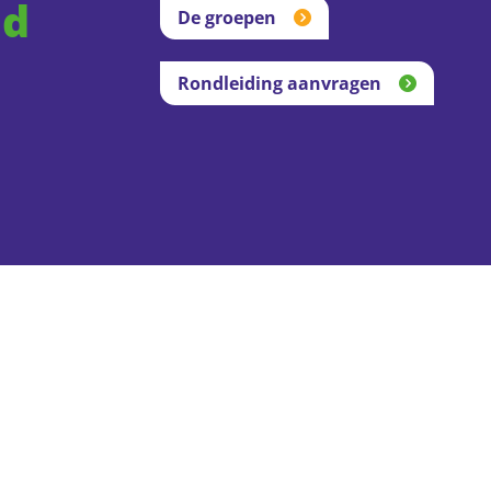
nd
De groepen
Rondleiding aanvragen