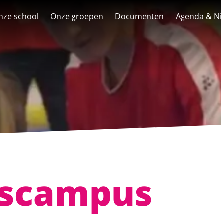
nze school
Onze groepen
Documenten
Agenda & N
itscampus